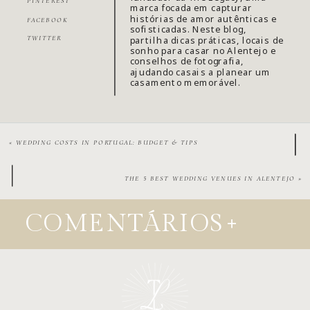
PINTEREST
marca focada em capturar
histórias de amor autênticas e
FACEBOOK
sofisticadas. Neste blog,
partilha dicas práticas, locais de
TWITTER
sonho para casar no Alentejo e
conselhos de fotografia,
ajudando casais a planear um
casamento memorável.
«
WEDDING COSTS IN PORTUGAL: BUDGET & TIPS
THE 5 BEST WEDDING VENUES IN ALENTEJO
»
COMENTÁRIOS
+