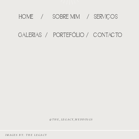
HOME /
SOBRE MIM /
SERVIÇOS
GALERIAS /
PORTEFÓLIO /
CONTACTO
@THE_LEGACY_WEDDINGS
IMAGES BY: THE LEGACY